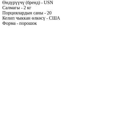
Өндүрүүчү (бренд) - USN
Салмагы - 2 кг
Порциялардын саны - 20
Келип чыккан өлкөсү - США
Форма - порошок